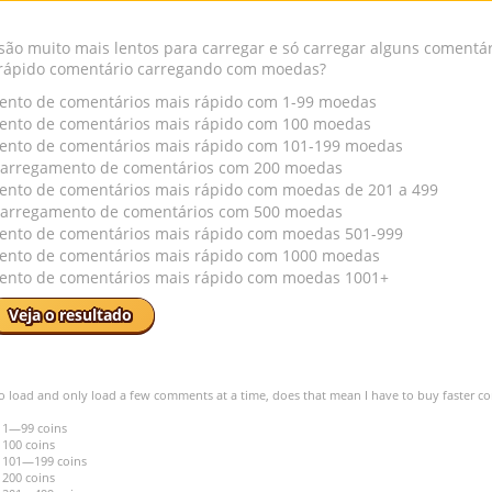
ão muito mais lentos para carregar e só carregar alguns comentário
rápido comentário carregando com moedas?
nto de comentários mais rápido com 1-99 moedas
nto de comentários mais rápido com 100 moedas
nto de comentários mais rápido com 101-199 moedas
carregamento de comentários com 200 moedas
to de comentários mais rápido com moedas de 201 a 499
carregamento de comentários com 500 moedas
nto de comentários mais rápido com moedas 501-999
nto de comentários mais rápido com 1000 moedas
nto de comentários mais rápido com moedas 1001+
Veja o resultado
 load and only load a few comments at a time, does that mean I have to buy faster c
 1—99 coins
 100 coins
h 101—199 coins
 200 coins