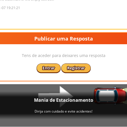
-07 19:21:21
Publicar uma Resposta
Tens de aceder para deixares uma resposta
Entrar
Registrar