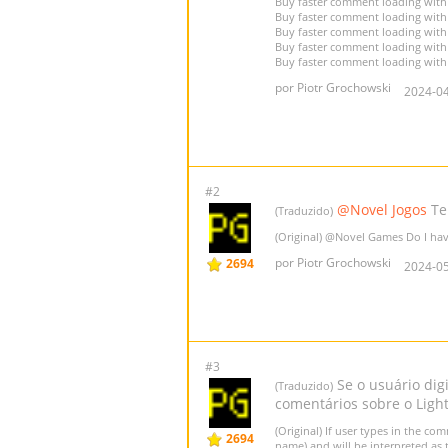
Buy faster comment loading wit
Buy faster comment loading with
Buy faster comment loading wit
Buy faster comment loading with
Buy faster comment loading with
por Piotr Grochowski
2024-04
#2
@Novel Jogos
Te
(Traduzido)
(Original)
@Novel Games
Do I ha
por Piotr Grochowski
2694
2024-05
#3
Se o usuário dig
(Traduzido)
comentários sobre o Light
(Original) If user types in the c
2694
name) and will be interpreted as