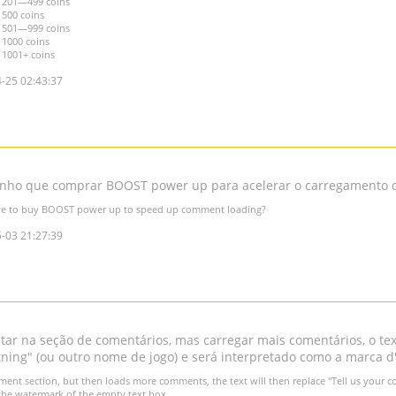
h 201—499 coins
 500 coins
h 501—999 coins
 1000 coins
 1001+ coins
-25 02:43:37
nho que comprar BOOST power up para acelerar o carregamento 
ve to buy BOOST power up to speed up comment loading?
-03 21:27:39
itar na seção de comentários, mas carregar mais comentários, o tex
ning" (ou outro nome de jogo) e será interpretado como a marca d'
omment section, but then loads more comments, the text will then replace "Tell us you
 the watermark of the empty text box.