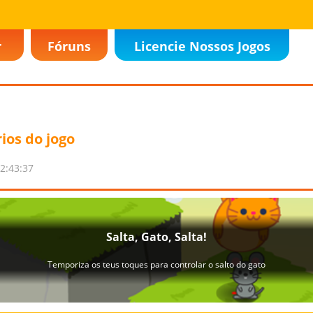
r
Fóruns
Licencie Nossos Jogos
ios do jogo
2:43:37