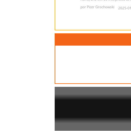
por Piotr Grochowski
2025-01