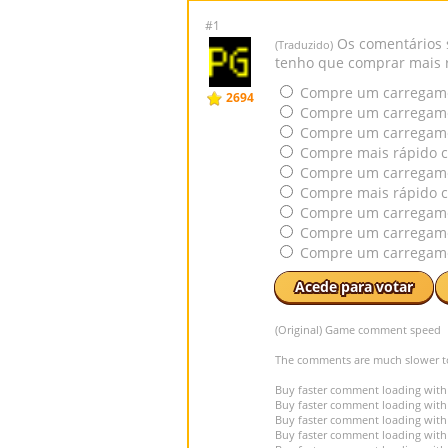
#1
Os comentários s
(Traduzido)
tenho que comprar mais 
Compre um carregame
2694
Compre um carregame
Compre um carregame
Compre mais rápido 
Compre um carregamen
Compre mais rápido 
Compre um carregame
Compre um carregame
Compre um carregame
Acede para votar
(Original) Game comment speed
The comments are much slower to
Buy faster comment loading with
Buy faster comment loading with
Buy faster comment loading wit
Buy faster comment loading with