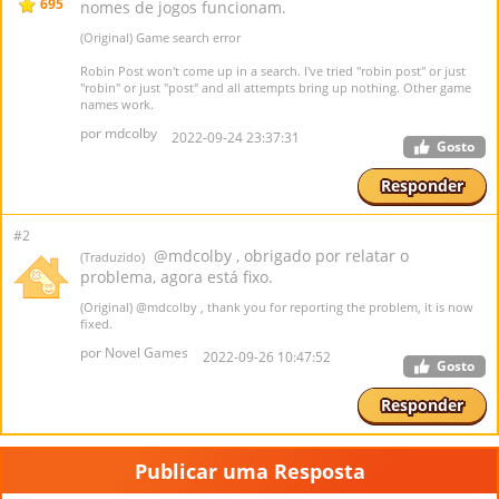
695
nomes de jogos funcionam.
(Original) Game search error
Robin Post won't come up in a search. I've tried "robin post" or just
"robin" or just "post" and all attempts bring up nothing. Other game
names work.
por mdcolby
2022-09-24 23:37:31
Gosto
Responder
#2
@mdcolby , obrigado por relatar o
(Traduzido)
problema, agora está fixo.
(Original)
@mdcolby
, thank you for reporting the problem, it is now
fixed.
por Novel Games
2022-09-26 10:47:52
Gosto
Responder
Publicar uma Resposta