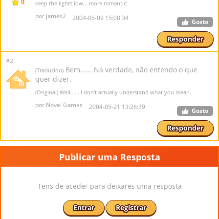
0
keep the lights low....more romantic!
por james2
2004-05-09 15:08:34
Gosto
Responder
#2
Bem...... Na verdade, não entendo o que
(Traduzido)
quer dizer.
(Original) Well...... I don't actually understand what you mean.
por Novel Games
2004-05-21 13:26:39
Gosto
Responder
Publicar uma Resposta
Tens de aceder para deixares uma resposta
Entrar
Registrar