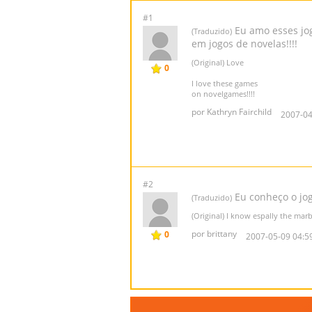
#1
Eu amo esses jo
(Traduzido)
em jogos de novelas!!!!
(Original) Love
0
I love these games
on novelgames!!!!
por Kathryn Fairchild
2007-04
#2
Eu conheço o jo
(Traduzido)
(Original) I know espally the marb
por brittany
0
2007-05-09 04:5