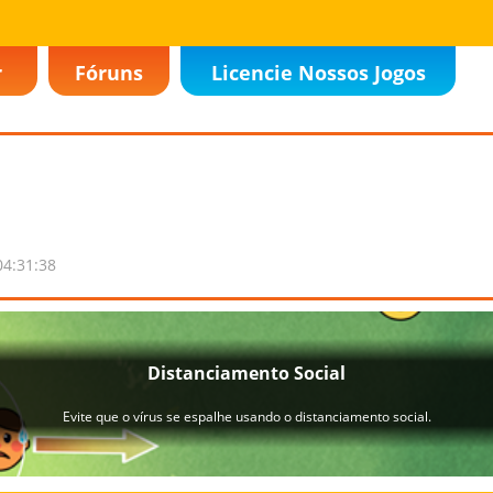
r
Fóruns
Licencie Nossos Jogos
04:31:38