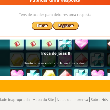
Publicar uma Resposta
Tens de aceder para deixares uma resposta
Entrar
Registrar
dade inapropriada
Mapa do Site
Notas de Imprensa
Sobre Nós