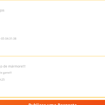
gos
-05 04:31:38
go de mármore!!!
le game!!!
9:25