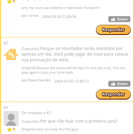
0
why my score was deleted in Halloween Pumpkin?
por carew
2004-03-04 22:06:56
Gosto
Responder
#2
Porque os resultados serão mantidos por
(Traduzido)
apenas um dia. Você pode jogar de novo para colocar
sua pontuação de volta.
(Original) Because the scores will be kept for one day only. You can
play again to put your score back.
por Novel Games
2004-03-05 15:40:13
Gosto
Responder
#3
Em resposta a #2:
Por que não ficar com o primeiro cara?
(Traduzido)
0
(Original) why not keep the first guy?