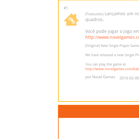
#1
Lançamos um novo
(Traduzido)
quadros.
Você pode jogar o jogo e
http://www.novelgames.c
(Original) New Single Player Game
We have released a new Single Pla
You can play the game at
http://www.novelgames.com/bab
por Novel Games
2016-02-06