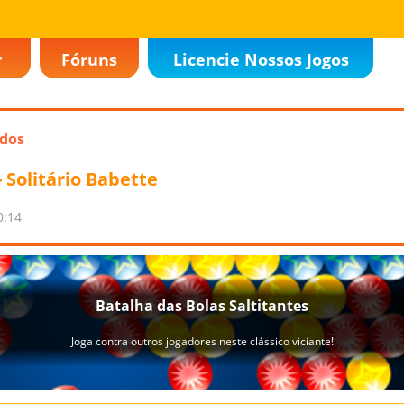
r
Fóruns
Licencie Nossos Jogos
ados
- Solitário Babette
0:14