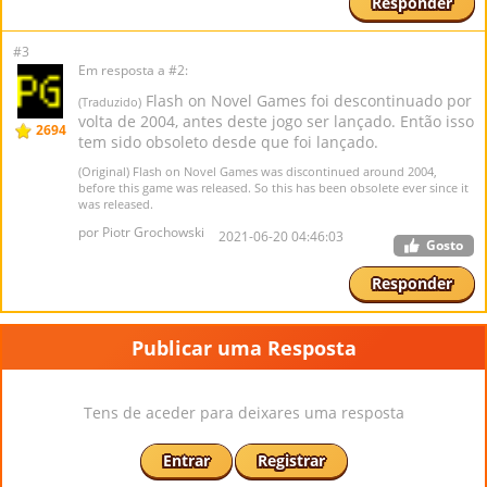
Responder
#3
Em resposta a #2:
Flash on Novel Games foi descontinuado por
(Traduzido)
volta de 2004, antes deste jogo ser lançado. Então isso
2694
tem sido obsoleto desde que foi lançado.
(Original) Flash on Novel Games was discontinued around 2004,
before this game was released. So this has been obsolete ever since it
was released.
por Piotr Grochowski
2021-06-20 04:46:03
Gosto
Responder
Publicar uma Resposta
Tens de aceder para deixares uma resposta
Entrar
Registrar