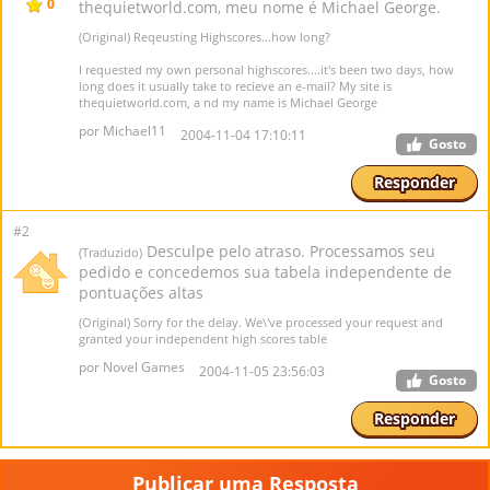
0
thequietworld.com, meu nome é Michael George.
(Original) Reqeusting Highscores...how long?
I requested my own personal highscores....it's been two days, how
long does it usually take to recieve an e-mail? My site is
thequietworld.com, a nd my name is Michael George
por Michael11
2004-11-04 17:10:11
Gosto
Responder
#2
Desculpe pelo atraso. Processamos seu
(Traduzido)
pedido e concedemos sua tabela independente de
pontuações altas
(Original) Sorry for the delay. We\'ve processed your request and
granted your independent high scores table
por Novel Games
2004-11-05 23:56:03
Gosto
Responder
Publicar uma Resposta