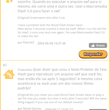
0
sozinho. Quando eu executar o arquivo swf para si
mesmo, ele corre uma e outra vez. Usei o Macromedia
Flash 5.0 para fazer o swf.
(Original) Screensaver exits after 5 sec
I have a problem with the Novel Flash Screen Saver.
After about 5 seconds runtime it exits by itself. When I run the swf file
for itself, it runs over and over again. I've used Macromedia Flash 5.0
to make the swf.
por Patrick3
2004-06-08 19:37:38
Gosto
Responder
#2
Quer dizer que usou o Novo Protetor de Tela
(Traduzido)
Flash para reproduzir um arquivo swf que você fez,
mas então ele sai após 5 segundos? A mesma coisa
acontecerá se você usar um dos nossos filmes
padrão?
(Original) Do you mean you used Novel Flash Screen Saver to play a
swf file that you made, but then it exits after 5 seconds? Will the same
thing happen if you use one of our default movies?
por Novel Games
2004-06-12 10:41:53