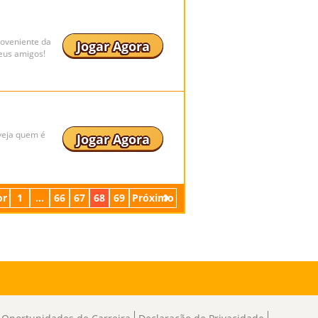
roveniente da
Jogar Agora
teus amigos!
veja quem é
Jogar Agora
or
1
...
66
67
68
69
Próximo