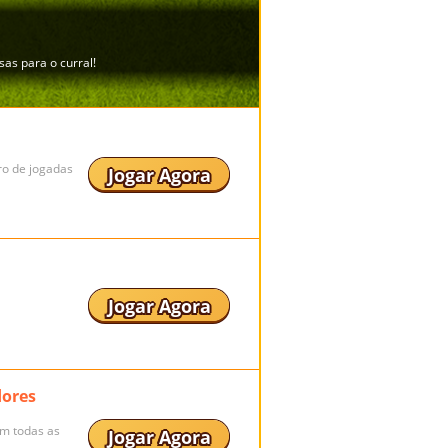
o de jogadas
Jogar Agora
Jogar Agora
dores
em todas as
Jogar Agora