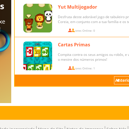
Yut Multijogador
Desfruta deste adorável jogo de tabuleiro p
Coreia, em conjunto com a tua família e os 
Jogadores Online: 0
Cartas Primas
Compita contra os seus amigos ou robôs, e 
o mestre dos números primos!
Jogadores Online: 1
Anteri