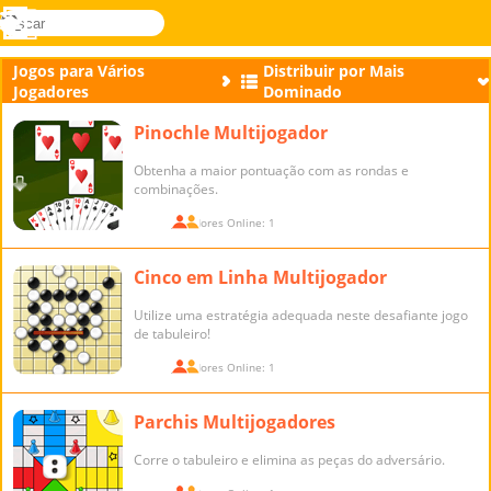
buscar
Menu
Novel
Entrar
Games
Jogos para Vários
Distribuir por Mais
Jogadores
Dominado
Pinochle Multijogador
Obtenha a maior pontuação com as rondas e
combinações.
Jogadores Online: 1
Cinco em Linha Multijogador
Utilize uma estratégia adequada neste desafiante jogo
de tabuleiro!
Jogadores Online: 1
Parchis Multijogadores
Corre o tabuleiro e elimina as peças do adversário.