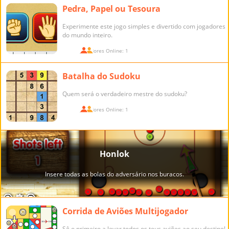
Pedra, Papel ou Tesoura
Experimente este jogo simples e divertido com jogadores
do mundo inteiro.
Jogadores Online: 1
Batalha do Sudoku
Quem será o verdadeiro mestre do sudoku?
Jogadores Online: 1
Corrida de Aviões Multijogador
Sê o primeiro a levar todos os teus aviões ao seu destino!