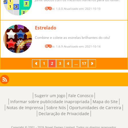
Versão: 1.0.0 Atualizado em: 2021-10-10
Estrelado
Combine e colete as estrelas brilhantes do céu!
Versão: 1.6.9 Atualizado em: 2021-10-14
Anterior
1
2
3
4
...
17
Próximo
Facebook
Instagram
X
RSS
LinkedIn
Sugerir um Jogo
Fale Conosco
Informar sobre publicidade inapropriada
Mapa do Site
Notas de Imprensa
Sobre Nós
Oportunidades de Carreira
Declaração de Privacidade
Copyright © 2001 - 2026 Novel Games Limited. Todos os direitos reservados.