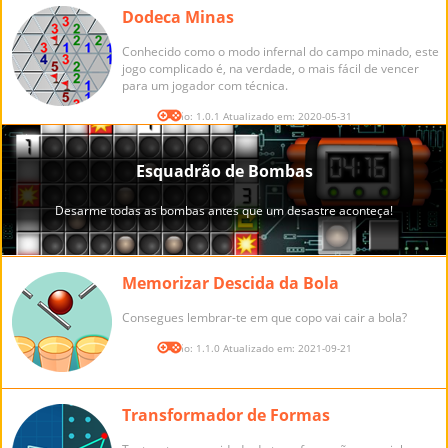
Dodeca Minas
Conhecido como o modo infernal do campo minado, este
jogo complicado é, na verdade, o mais fácil de vencer
para um jogador com técnica.
Versão: 1.0.1 Atualizado em: 2020-05-31
Memorizar Descida da Bola
Consegues lembrar-te em que copo vai cair a bola?
Versão: 1.1.0 Atualizado em: 2021-09-21
Transformador de Formas