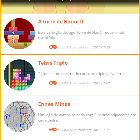
A torre de Hanoi II
Esta variação do jogo Torre de Hanói requer mais
raciocínio
Versão: 1.1.0 Atualizado em: 2020-04-23
Tetris Triplo
Torne-se um mestre do concerto triplo para tetris!
Versão: 3.7.3 Atualizado em: 2026-04-07
Ennea Minas
Um jogo de campo minado com 9 pedras adjacentes em
cada pedra.
Versão: 1.0.0 Atualizado em: 2020-07-17