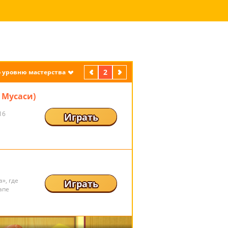
предыдущая
2
следующая
 уровню мастерства
 Мусаси)
16
Играть
», где
Играть
апе