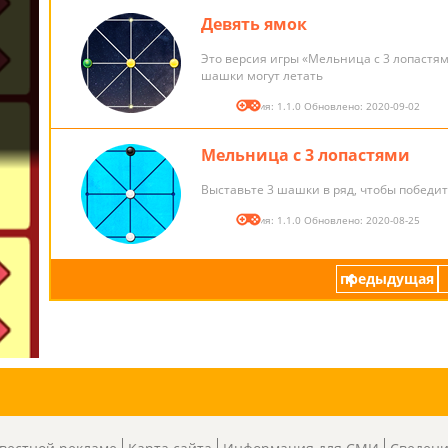
Девять ямок
Это версия игры «Мельница с 3 лопастям
шашки могут летать
Версия: 1.1.0 Обновлено: 2020-09-02
Мельница с 3 лопастями
Выставьте 3 шашки в ряд, чтобы победи
Версия: 1.1.0 Обновлено: 2020-08-25
предыдущая