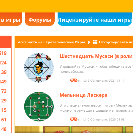
 в игры
Форумы
Лицензируйте наши игры
Абстрактные Стратегические Игры
Отсортировать по
619
Шестнадцать Мусаси (в роли
124
Управляйте Мусаси, чтобы победить все 
39
полицейских.
149
Версия: 1.0.2 Обновлено: 2021-11-11
73
Мельница Ласкера
29
Это специальная версия игры «Мельница
15
можно перемещать шашки на первом эт
61
Версия: 1.1.0 Обновлено: 2020-09-03
48