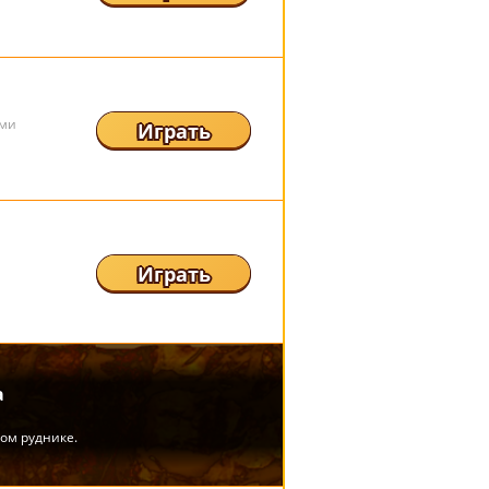
ями
Играть
Играть