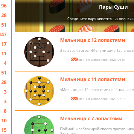
96
28
51
147
Мельница с 12 лопастями
17
Это версия игры «Мельница» с 12 лопас
11
Версия: 1.1.0 Обновлено: 2020-09-01
4
51
Мельница с 11 лопастями
28
«Мельница с 12 лопастями» с 11 шашка
3
Версия: 1.1.0 Обновлено: 2023-07-19
3
8
Мельница с 7 лопастями
10
Поймай и заблокируй своего противник
15
7 шашек