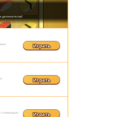
тями
Играть
ми
Играть
а с помощью
Играть