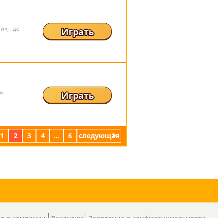
и», где
Играть
ть
Играть
1
2
3
4
...
6
следующая