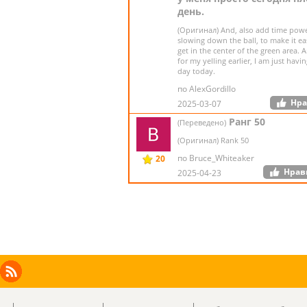
день.
(Оригинал) And, also add time pow
slowing down the ball, to make it ea
get in the center of the green area. 
for my yelling earlier, I am just havi
day today.
по AlexGordillo
Нра
2025-03-07
Ранг 50
(Переведено)
(Оригинал) Rank 50
по Bruce_Whiteaker
20
Нрав
2025-04-23
Facebook
Instagram
X
RSS
LinkedIn