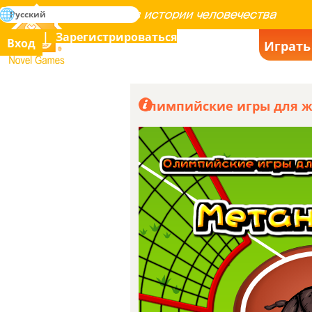
поиск
Русский
Освоение всех игр в истории человечества
Зарегистрироваться
Вход
Играть
Novel Games
Олимпийские игры для ж
Хорошая игра
(Переведено)
(Оригинал) nice game
28
по Yash Urkude
Нра
2024-03-20
Не знаю, наско
(Переведено)
это сложно
Возьми щепотку~
34
(Оригинал) 一點難度都沒有知道吧
拿捏～