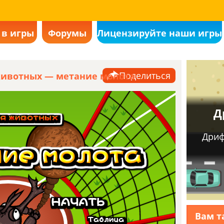
 в игры
Форумы
Лицензируйте наши игры
Поделиться
ивотных — метание молота
вится
лько
Вам т