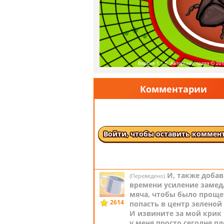
по 蔡東毅2
Нра
2024-10-30
Черт возьми, э
(Переведено)
глупо. В описании написа
что есть 3 попытки, тогд
2614
на самом деле их 5! ТЫ
ХОЧЕШЬ, ЧТОБЫ Я ПРОД
КРИЧАТЬ НА ТЕБЯ??!! ТОГ
ВАМ ЛУЧШЕ ПРЕКРАТИТЬ Э
Комментарии
>:( >:( >:(
(Оригинал) Gosh, this is SO silly. Th
description says there is 3 attempts
THERE IS ACTUALLY 5! DO YOU WAN
KEEP SHOUTING AT YOU??!! THEN Y
Войти, чтобы оставить коммен
BETTER STOP THIS!!!!! >:( >:( >:(
по AlexGordillo
Нра
2025-03-07
И, также доба
(Переведено)
времени усиление замед
мяча, чтобы было проще
2614
попасть в центр зеленой
И извините за мой крик 
у меня просто сегодня п