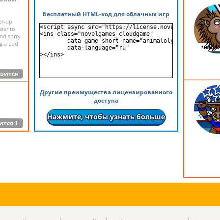
Бесплатный HTML-код для облачных игр
er-up
<script async src="https://license.novelgames.com/gam
sier to
<ins class="novelgames_cloudgame"

And sorry
	data-game-short-name="animalolympicshammerthrow"

ng a bad
	data-language="ru"

></ins>
вится
Другие преимущества лицензированного
доступа
Нажмите, чтобы узнать больше
ится
1