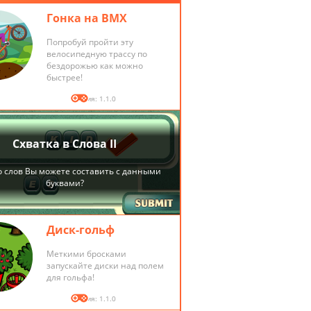
Гонка на BMX
Попробуй пройти эту
велосипедную трассу по
бездорожью как можно
быстрее!
Версия: 1.1.0
Диск-гольф
Меткими бросками
запускайте диски над полем
для гольфа!
Версия: 1.1.0