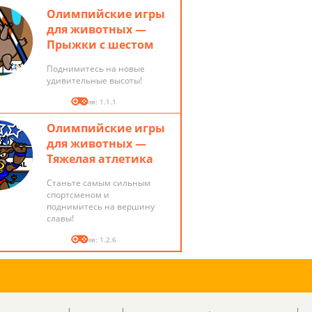
Олимпийские игры
для животных —
es/game.js"></script>

Прыжки с шестом
Поднимитесь на новые
удивительные высоты!
Версия: 1.1.1
Олимпийские игры
для животных —
Тяжелая атлетика
Станьте самым сильным
спортсменом и
поднимитесь на вершину
славы!
Версия: 1.2.6