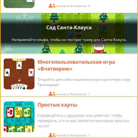
Участников в Интернете: 0
Многопользовательская игра
«Вчетвером»
Откройте для себя национальную карточную игру
Тринидада!
Участников в Интернете: 1
Простые карты
Соревнуйтесь с друзьями или роботом, чтобы
проверить, кто из вас является мастером простых
чисел!
Участников в Интернете: 1