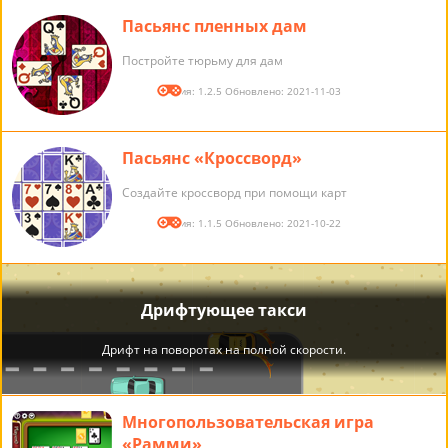
Пасьянс пленных дам
Постройте тюрьму для дам
Версия: 1.2.5 Обновлено: 2021-11-03
Пасьянс «Кроссворд»
Создайте кроссворд при помощи карт
Версия: 1.1.5 Обновлено: 2021-10-22
Многопользовательская игра
«Рамми»