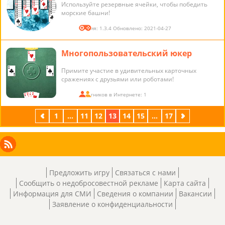
Используйте резервные ячейки, чтобы победить
морские башни!
Версия: 1.3.4 Обновлено: 2021-04-27
Многопользовательский юкер
Примите участие в удивительных карточных
сражениях с друзьями или роботами!
Участников в Интернете: 1
предыдущая
1
...
11
12
13
14
15
...
17
следующая
Facebook
Instagram
X
RSS
LinkedIn
Предложить игру
Связаться с нами
Сообщить о недобросовестной рекламе
Карта сайта
Информация для СМИ
Сведения о компании
Вакансии
Заявление о конфиденциальности