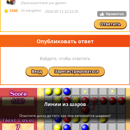
(Оригинал) thank you gamers
по stergelon
2340
2020-05-12 22:22:35
Нравится
Ответить
Опубликовать ответ
Войдите, чтобы ответить
Вход
Зарегистрироваться