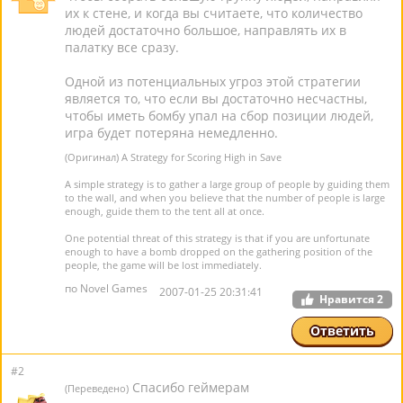
их к стене, и когда вы считаете, что количество
людей достаточно большое, направлять их в
палатку все сразу.
Одной из потенциальных угроз этой стратегии
является то, что если вы достаточно несчастны,
чтобы иметь бомбу упал на сбор позиции людей,
игра будет потеряна немедленно.
(Оригинал) A Strategy for Scoring High in Save
A simple strategy is to gather a large group of people by guiding them
to the wall, and when you believe that the number of people is large
enough, guide them to the tent all at once.
One potential threat of this strategy is that if you are unfortunate
enough to have a bomb dropped on the gathering position of the
people, the game will be lost immediately.
по Novel Games
2007-01-25 20:31:41
Нравится
2
Ответить
#2
Спасибо геймерам
(Переведено)