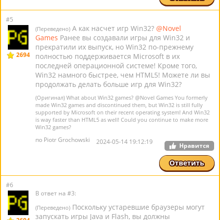
#5
А как насчет игр Win32?
@Novel
(Переведено)
Games
Ранее вы создавали игры для Win32 и
прекратили их выпуск, но Win32 по-прежнему
2694
полностью поддерживается Microsoft в их
последней операционной системе! Кроме того,
Win32 намного быстрее, чем HTML5! Можете ли вы
продолжать делать больше игр для Win32?
(Оригинал) What about Win32 games?
@Novel Games
You formerly
made Win32 games and discontinued them, but Win32 is still fully
supported by Microsoft on their recent operating system! And Win32
is way faster than HTML5 as well! Could you continue to make more
Win32 games?
по Piotr Grochowski
2024-05-14 19:12:19
Нравится
Ответить
#6
В ответ на #3:
Поскольку устаревшие браузеры могут
(Переведено)
запускать игры Java и Flash, вы должны