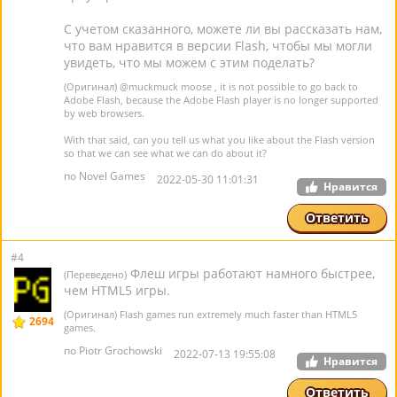
С учетом сказанного, можете ли вы рассказать нам,
что вам нравится в версии Flash, чтобы мы могли
увидеть, что мы можем с этим поделать?
(Оригинал)
@muckmuck moose
, it is not possible to go back to
Adobe Flash, because the Adobe Flash player is no longer supported
by web browsers.
With that said, can you tell us what you like about the Flash version
so that we can see what we can do about it?
по Novel Games
2022-05-30 11:01:31
Нравится
Ответить
#4
Флеш игры работают намного быстрее,
(Переведено)
чем HTML5 игры.
(Оригинал) Flash games run extremely much faster than HTML5
2694
games.
по Piotr Grochowski
2022-07-13 19:55:08
Нравится
Ответить