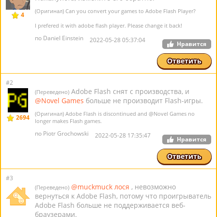
(Оригинал) Can you convert your games to Adobe Flash Player?
4
I prefered it with adobe flash player. Please change it back!
по Daniel Einstein
2022-05-28 05:37:04
Нравится
Ответить
#2
Adobe Flash снят с производства, и
(Переведено)
@Novel Games
больше не производит Flash-игры.
(Оригинал) Adobe Flash is discontinued and
@Novel Games
no
2694
longer makes Flash games.
по Piotr Grochowski
2022-05-28 17:35:47
Нравится
Ответить
#3
@muckmuck лося
, невозможно
(Переведено)
вернуться к Adobe Flash, потому что проигрыватель
Adobe Flash больше не поддерживается веб-
браузерами.