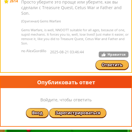
2614
Просто уберите это проще или уберите, как вы
сделали с Treasure Quest, Cetus War и Father and
Son.
(Оригинал) Gems Warfare
Gems Warfare, is well, NNOOTT suitable for all ages, because of one,
supid mechanic. It forces you to, well, lose lives!! Just make it easier, or
remove it, like you did to Treasure Quest, Cetus War and Father and
Son.
по AlexGordillo
2025-08-21 03:46:44
Нравится
Ответить
Опубликовать ответ
Войдите, чтобы ответить
Вход
Зарегистрироваться