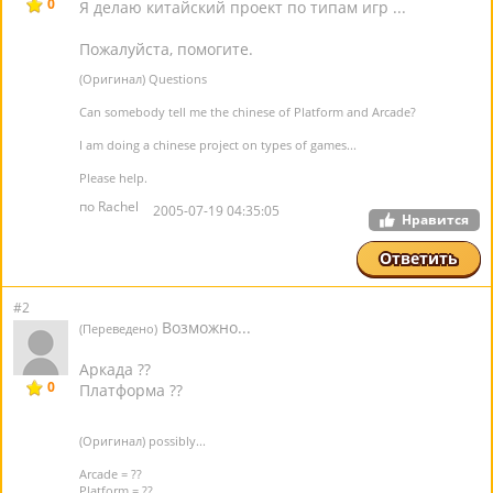
0
Я делаю китайский проект по типам игр ...
Пожалуйста, помогите.
(Оригинал) Questions
Can somebody tell me the chinese of Platform and Arcade?
I am doing a chinese project on types of games...
Please help.
по Rachel
2005-07-19 04:35:05
Нравится
Ответить
#2
Возможно...
(Переведено)
Аркада ??
0
Платформа ??
(Оригинал) possibly...
Arcade = ??
Platform = ??