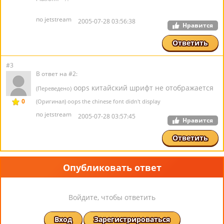
по jetstream
2005-07-28 03:56:38
Нравится
Ответить
#3
В ответ на #2:
oops китайский шрифт не отображается
(Переведено)
0
(Оригинал) oops the chinese font didn't display
по jetstream
2005-07-28 03:57:45
Нравится
Ответить
Опубликовать ответ
Войдите, чтобы ответить
Вход
Зарегистрироваться