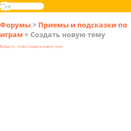
поиск
Меню
Novel
Вход
Games
Форумы
>
Приемы и подсказки по
играм
> Создать новую тему
Войдите, чтобы создать новую тему