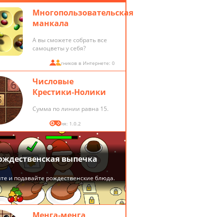
Многопользовательская
манкала
А вы сможете собрать все
самоцветы у себя?
Участников в Интернете: 0
Числовые
Крестики-Нолики
Сумма по линии равна 15.
Версия: 1.0.2
Менга-менга