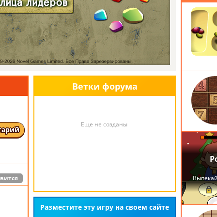
е
 the game
вится
ика,
Ветки форума
 счет,
ов и 9
м
Еще не созданы
тарий
he
 get 39
ng the
вится
Разместите эту игру на своем сайте