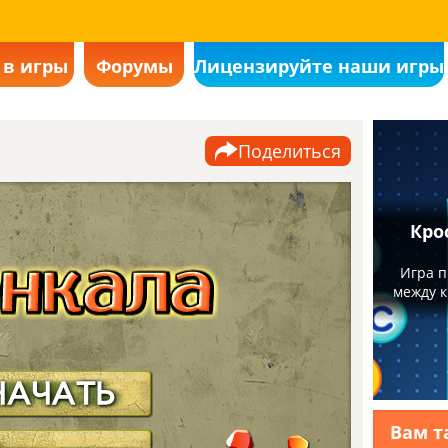
 в игры
Форумы
Лицензируйте наши игры
Поделиться
Вам т
вится