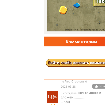
Музыка в конц
(Переведено)
игры радует
(Оригинал) The music at the end of
2694
is satisfying
по Piotr Grochowski
Нра
2023-05-28
Но я каким-то
(Переведено)
образом обманул соперн
Комментарии
заставив его перевернуть
2694
чтобы получить 39 игрок
компьютеров, тем самы
овладев игрой.
Войти, чтобы оставить коммен
(Оригинал) But I somehow tricked t
opponent into inverting the score to
player and 9 computer, thus masteri
game.
по Piotr Grochowski
Нра
2023-05-28
ИИ слишком
(Переведено)
сложен............
ᅲShu