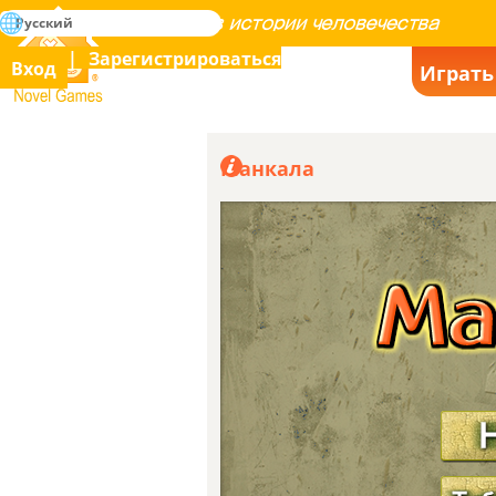
поиск
Русский
Освоение всех игр в истории человечества
Зарегистрироваться
Вход
Играть
Novel Games
Манкала
Я всегда
(Переведено)
проигрываю!
56
(Оригинал) Siempre pierdo!
по CedrickPhadael11
Нра
2022-04-04