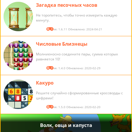
Загадка песочных часов
Не торопитесь, чтобы точно измерить каждую
минуту.
Версия: 1.6.11 Обновлено: 2024-04-21
Числовые Близнецы
Молниеносно соедините пары, сумма которых
равняется 10!
Версия: 1.4.0 Обновлено: 2020-02-29
Какуро
Решите случайно сформированные кроссворды с
цифрами!
Версия: 1.5.0 Обновлено: 2020-02-20