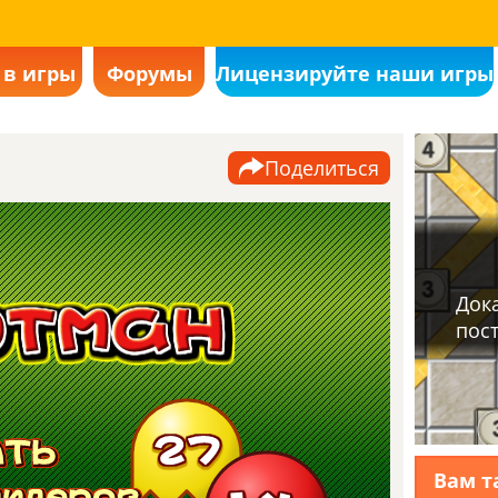
 в игры
Форумы
Лицензируйте наши игры
st Man
 уже
лжно
Поделиться
ed is in
this
ится
2
т
 там.
s in the
d be
Вам т
ится
1