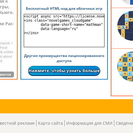
ая к
гры,
Бесплатный HTML-код для облачных игр
Хьюго,
<script async src="https://license.novelgames.com/gam
<ins class="novelgames_cloudgame"

и Pac-
	data-game-short-name="mathman"

о
	data-language="ru"

></ins>
ecause I
thout
 & unlike
Другие преимущества лицензированного
ust about
доступа
d.
Нажмите, чтобы узнать больше
вится
вестной рекламе
Карта сайта
Информация для СМИ
Сведени