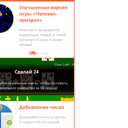
Улучшенная версия
игры «Человек-
призрак»
Избегайте привидений,
поедающих людей, в самой
популярной игре в жанре
аркады!
Версия: 2.6.0
Добавление чисел
Добавляйте числа в группы
и следите за их суммой.