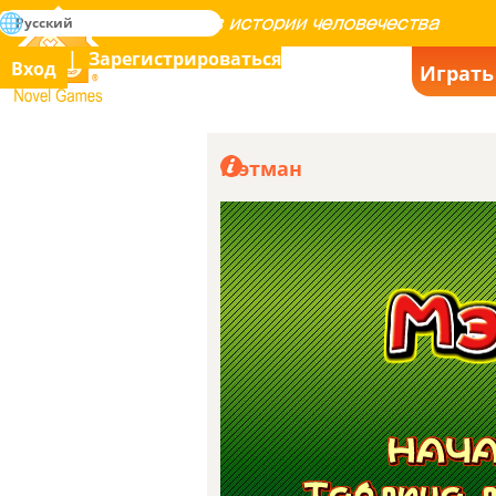
поиск
Русский
Освоение всех игр в истории человечества
Зарегистрироваться
Вход
Играть
Поскольку Gho
(Переведено)
Advanced находится в
Novel Games
категории Classic, как вы
2614
догадались, это тоже до
быть в категории Classic
Мэтман
(Оригинал) Since Ghost Man Advanc
the Classic category, you guessed it, 
should be in the classic category too
по AlexGordillo
Нрав
2025-04-15
Если Ghost Man
(Переведено)
Advanced относится к
категории экшн, то и это
2614
фильм тоже должен быть
(Оригинал) If Ghost Man Advanced i
action category, then this one shoul
there too
по AlexGordillo
Нрав
2025-05-12