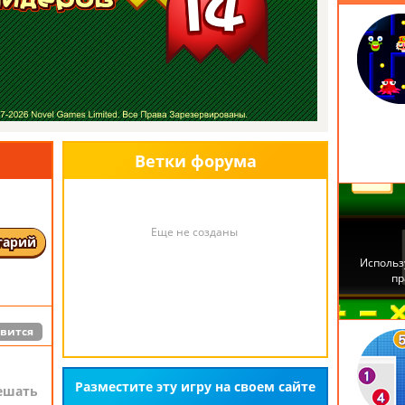
й
ится
2
игру
ти лет
Ветки форума
ак
читы».
ды,
ство.
Еще не созданы
тарий
mes well
heats"
& skill
вится
Разместите эту игру на своем сайте
решать