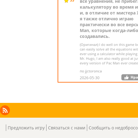
55
все уравнения, не прибег
калькулятору во время и
и, в отличие от мистера 
я также отлично играю
практически во все верси
Man, которые когда-либ
создавались.
(Оригинал) I do well on this game b
can easily solve all the equations wi
ever using a calculator while playing
Mr. Hugo, I am also really good at j
every version of Pac Man ever create
по jjctoronca
Нра
2026-05-30
Facebook
Instagram
X
RSS
LinkedIn
Предложить игру
Связаться с нами
Сообщить о недобросо