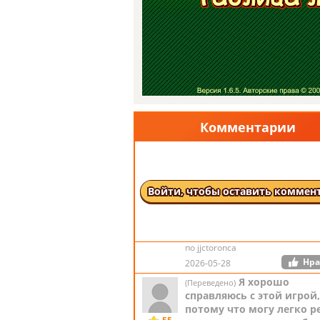
Это весело —
(Переведено)
увеличивать умственны
прогресс
60
(Оригинал) 好玩阿可以增加頭腦進步
по 楊惠婷
Нрав
2025-09-28
Я играл в эту 
(Переведено)
тысячи раз еще более пя
Комментарии
назад. Задолго до того, к
55
появились какие-либо «
Чтобы побить мои рекор
нужны и удача, и мастер
Войти, чтобы оставить коммен
(Оригинал) I played this 1000s of ti
over 5 years ago. Long before any "c
were available. You need lots of luck 
to beat my scores.
по jjctoronca
Нра
2026-05-28
Я хорошо
(Переведено)
справляюсь с этой игрой,
потому что могу легко 