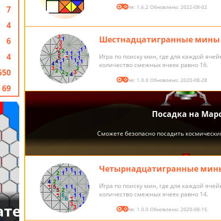
Версия: 1.6.2 Обновлено: 2022-08-02
7
4
Шестнадцатигранные мины
6
4
Игра по поиску мин, где для каждой ячей
количество смежных ячеек равно 16.
550
Версия: 1.0.0 Обновлено: 2020-08-28
69
Четырнадцатигранные мин
Игра по поиску мин, где для каждой ячей
количество смежных ячеек равно 14.
Версия: 1.0.0 Обновлено: 2020-08-15