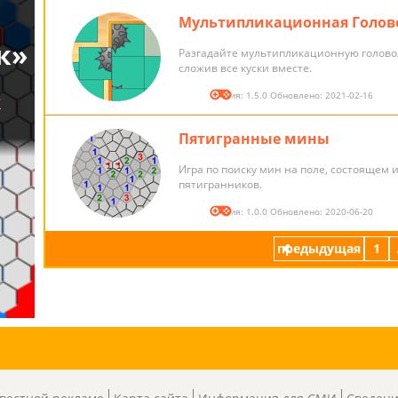
Мультипликационная Голов
Разгадайте мультипликационную голово
сложив все куски вместе.
Версия: 1.5.0 Обновлено: 2021-02-16
Пятигранные мины
Игра по поиску мин на поле, состоящем 
пятигранников.
Версия: 1.0.0 Обновлено: 2020-06-20
предыдущая
1