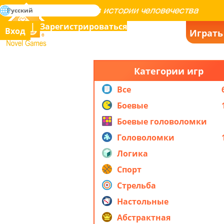
поиск
Русский
Освоение всех игр в истории человечества
Зарегистрироваться
Вход
Играть
Novel Games
Категории игр
Все
Боевые
Боевые головоломки
Головоломки
Логика
Спорт
Стрельба
Настольные
Абстрактная