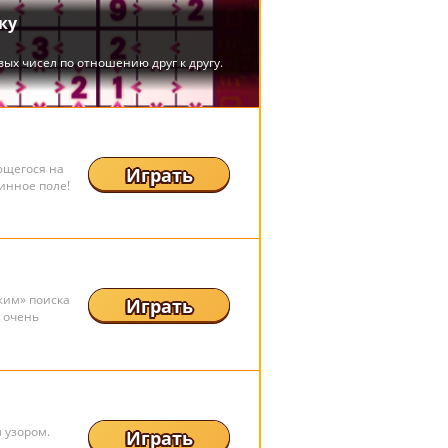
ющегося на
Играть
инное поле!
жим» поиска
Играть
у очень
 узором.
Играть