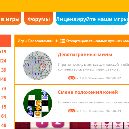
 в игры
Форумы
Лицензируйте наши игры
Игры Головоломки
Отсортировать самых лучших ма
619
Девятигранные мины
124
Игра по поиску мин, где для каждой ячей
39
количество смежных ячеек равно 9.
149
Версия: 1.0.0 Обновлено: 2020-07-17
73
Смена положения коней
29
Поменяйте местами коней на шахматной
15
Версия: 1.7.7 Обновлено: 2023-04-19
61
48