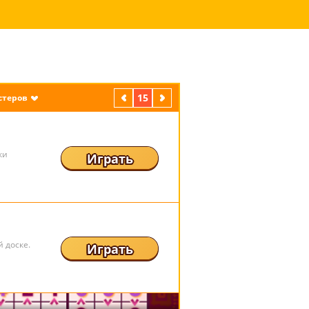
предыдущая
15
следующая
стеров
ки
Играть
 доске.
Играть