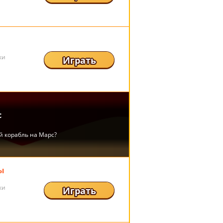
ки
Играть
ы
ки
Играть