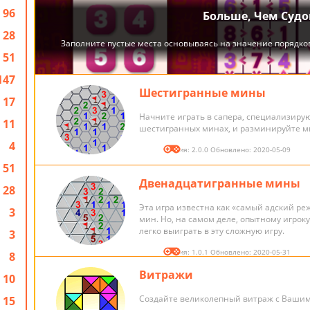
96
28
51
147
Шестигранные мины
17
Начните играть в сапера, специализиру
11
шестигранных минах, и разминируйте м
4
Версия: 2.0.0 Обновлено: 2020-05-09
51
Двенадцатигранные мины
28
Эта игра известна как «самый адский ре
3
мин. Но, на самом деле, опытному игрок
легко выиграть в эту сложную игру.
3
Версия: 1.0.1 Обновлено: 2020-05-31
8
Витражи
10
Создайте великолепный витраж с Вашим
15