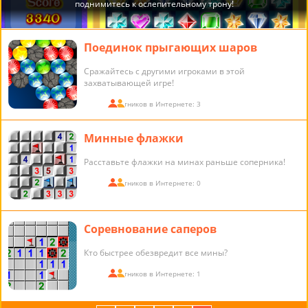
Поединок прыгающих шаров
Сражайтесь с другими игроками в этой
захватывающей игре!
Участников в Интернете: 3
Минные флажки
Расставьте флажки на минах раньше соперника!
Участников в Интернете: 0
Соревнование саперов
Кто быстрее обезвредит все мины?
Участников в Интернете: 1