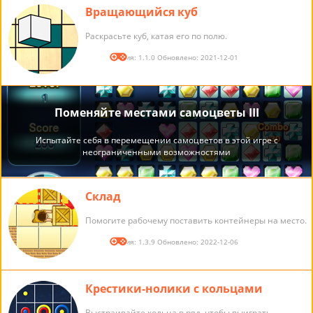
Вращающийся куб
Раскрасьте куб, катая его по полю.
Версия: 1.1.0 Обновлено: 2021-12-01
Склад
Помогите рабочему поставить контейнеры на место.
Версия: 1.3.9 Обновлено: 2022-12-06
Крестики-нолики с кольцами
Выстраивайте кольца в ряд, чтобы выиграть.