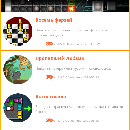
Восемь ферзей
Положите конец войне восьми ферзей на
шахматной доске!
Версия: 1.5.10 Обновлено: 2023-05-25
Пропавший Лобзик
Найдите потерянные кусочки головоломки.
Версия: 1.4.0 Обновлено: 2021-06-14
Автостоянка
Выведите красную машинку со стоянки как можно
быстрее!
Версия: 1.1.2 Обновлено: 2020-09-13