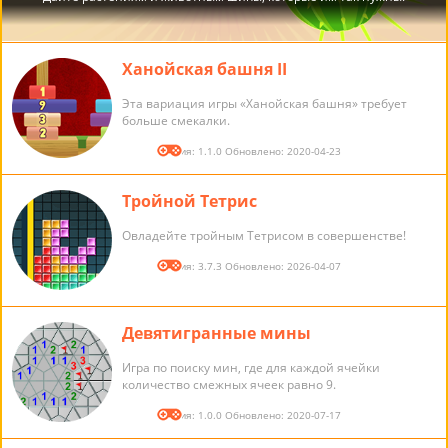
Ханойская башня II
Эта вариация игры «Ханойская башня» требует
больше смекалки.
Версия: 1.1.0 Обновлено: 2020-04-23
Тройной Тетрис
Овладейте тройным Тетрисом в совершенстве!
Версия: 3.7.3 Обновлено: 2026-04-07
Девятигранные мины
Игра по поиску мин, где для каждой ячейки
количество смежных ячеек равно 9.
Версия: 1.0.0 Обновлено: 2020-07-17