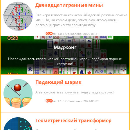
Двенадцатигранные мины
Эта игра известна как «самый адский режим» поиска
мин. Но, на самом деле, опытному игроку очень
легко выиграть в эту сложную игру.
Версия: 1.0.1 Обновлено: 2020-05-31
Падающий шарик
А вы сможете запомнить, куда упадет шарик?
Версия: 1.1.0 Обновлено: 2021-09-21
Геометрический трансформер