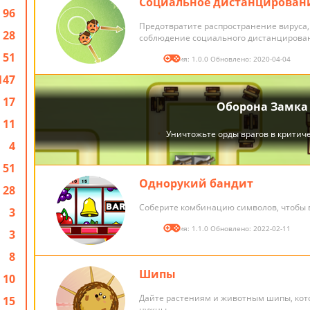
Социальное дистанцирован
96
Предотвратите распространение вируса,
28
соблюдение социального дистанцирова
51
Версия: 1.0.0 Обновлено: 2020-04-04
147
17
11
4
51
Однорукий бандит
28
Соберите комбинацию символов, чтобы 
3
Версия: 1.1.0 Обновлено: 2022-02-11
3
8
Шипы
10
Дайте растениям и животным шипы, кот
15
нужны.