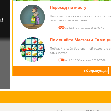
Переход по мосту
Помогите сельским жителям пересечь мо
горит керосиновая лампа.
Версия: 1.6.8 Обновлено: 2022-02-15
Поменяйте Местами Самоцве
Побалуйте себя бесконечной радостью 
самоцветов!
Версия: 1.5.10 Обновлено: 2022-07-28
предыдущая