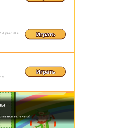
у и удалить
Играть
Играть
ого