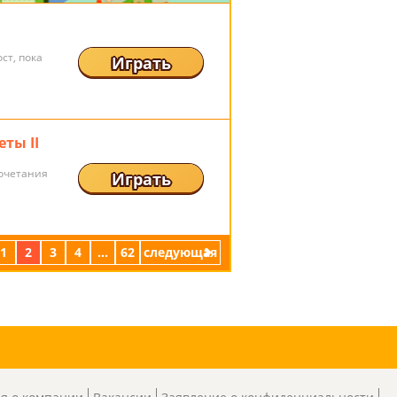
ст, пока
Играть
ты II
сочетания
Играть
1
2
3
4
...
62
следующая