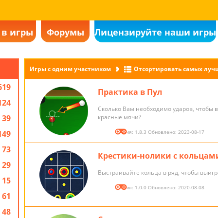
 в игры
Форумы
Лицензируйте наши игры
Игры с одним участником
Отсортировать самых луч
619
Практика в Пул
124
Сколько Вам необходимо ударов, чтобы 
39
красные мячи?
149
Версия: 1.8.3 Обновлено: 2023-08-17
73
Крестики-нолики с кольцам
29
Выстраивайте кольца в ряд, чтобы выигр
15
Версия: 1.0.0 Обновлено: 2020-08-08
61
48