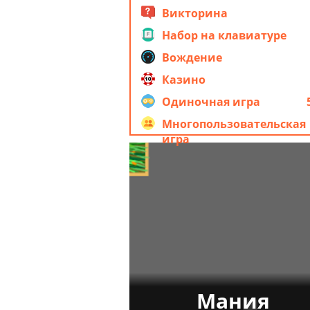
Викторина
Набор на клавиатуре
Вождение
Казино
Одиночная игра
Многопользовательская
игра