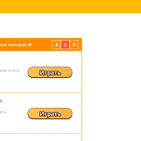
предыдущая
2
следующая
ших мастеров
выбить все
Играть
и
ать.
Играть