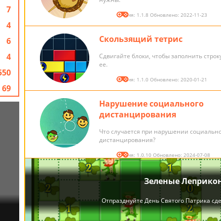
7
Версия: 1.1.8 Обновлено: 2022-11-23
4
Скользящий тетрис
6
4
Сдвигайте блоки, чтобы заполнить строк
ее.
550
Версия: 1.1.0 Обновлено: 2020-01-21
69
Нарушение социального
дистанцирования
Что случается при нарушении социальн
дистанцирования?
Версия: 1.0.10 Обновлено: 2024-07-08