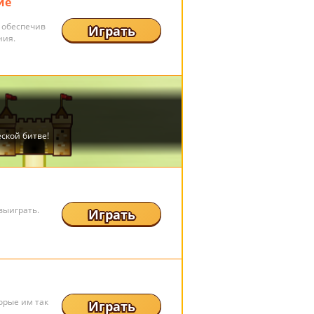
ие
 обеспечив
Играть
ния.
выиграть.
Играть
орые им так
Играть