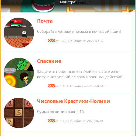
Почта
Собирайте летящие письма в почтовый ящик!
Версия: 1.6.0 Обновлено: 2022-03-30
Спасение
Защитите невинных жителей и спасите их от
получения увечий во время военных действий!
Версия: 1.10.6 Обновлено: 2022-07-13
Числовые Крестики-Нолики
Сумма по линии равна 15.
Версия: 1.0.2 Обновлено: 2026-06-01