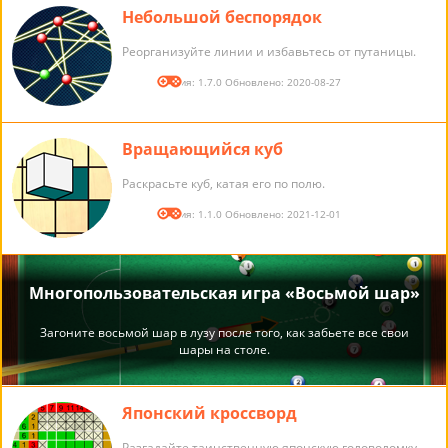
Небольшой беспорядок
Реорганизуйте линии и избавьтесь от путаницы.
Версия: 1.7.0 Обновлено: 2020-08-27
Вращающийся куб
Раскрасьте куб, катая его по полю.
Версия: 1.1.0 Обновлено: 2021-12-01
Японский кроссворд
Разгадайте таинственную японскую головоломку.