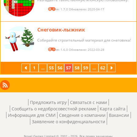
Версия: 1.7.0 Обновлено: 2020-04-17
Снеговик-лыжник
Собирайте строительный материал для снеговика!
Версия: 1.6.0 Обновлено: 2022-03-28
предыдущая
1
...
55
56
57
58
59
...
62
следующая
Facebook
Instagram
X
RSS
LinkedIn
Предложить игру
Связаться с нами
Сообщить о недобросовестной рекламе
Карта сайта
Информация для СМИ
Сведения о компании
Вакансии
Заявление о конфиденциальности
Novel Games Limited ©, 2001 - 2026. Все права защищены.