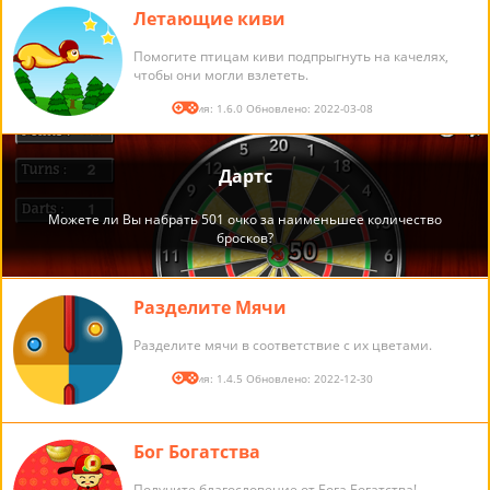
Летающие киви
Помогите птицам киви подпрыгнуть на качелях,
чтобы они могли взлететь.
Версия: 1.6.0 Обновлено: 2022-03-08
Разделите Мячи
Разделите мячи в соответствие с их цветами.
Версия: 1.4.5 Обновлено: 2022-12-30
Бог Богатства
Получите благословение от Бога Богатства!