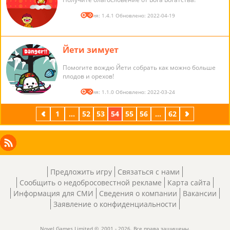
Версия: 1.4.1 Обновлено: 2022-04-19
Йети зимует
Помогите вождю Йети собрать как можно больше
плодов и орехов!
Версия: 1.1.0 Обновлено: 2022-03-24
предыдущая
1
...
52
53
54
55
56
...
62
следующая
Facebook
Instagram
X
RSS
LinkedIn
Предложить игру
Связаться с нами
Сообщить о недобросовестной рекламе
Карта сайта
Информация для СМИ
Сведения о компании
Вакансии
Заявление о конфиденциальности
Novel Games Limited ©, 2001 - 2026. Все права защищены.