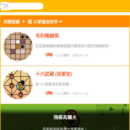
搜
尋
功
樂和遊
登入
能
戲
棋類遊戲
以掌握度排序
表
毛利連線棋
在這個複雜的策略遊戲中運用技巧把石頭連起來。
版本： 1.0.0 更新： 2024-01-14
十六武蔵 (用軍官)
用 16 個軍官捉拿武蔵。
版本： 1.0.0 更新： 2021-11-12