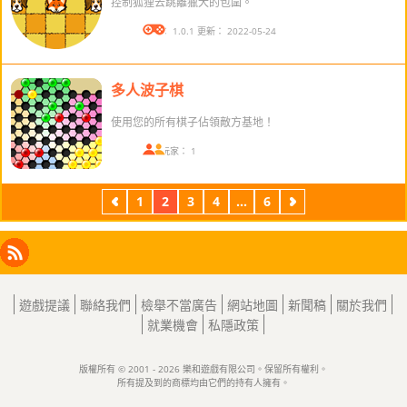
控制狐狸去跳離獵犬的包圍。
版本： 1.0.1 更新： 2022-05-24
多人波子棋
使用您的所有棋子佔領敵方基地！
在線玩家： 1
1
2
3
4
...
6
上
下
一
一
頁
頁
Facebook
Instagram
X
RSS
LinkedIn
遊戲提議
聯絡我們
檢舉不當廣告
網站地圖
新聞稿
關於我們
就業機會
私隱政策
版權所有 © 2001 - 2026 樂和遊戲有限公司。保留所有權利。
所有提及到的商標均由它們的持有人擁有。