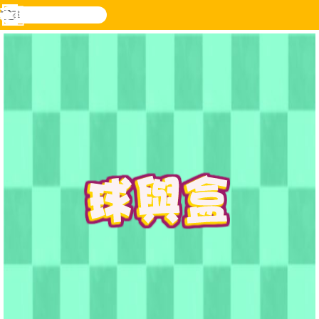
搜
尋
功
樂和遊
登入
能
戲
表