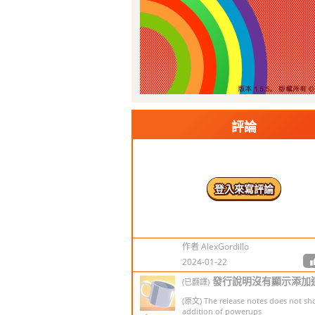
有錢賺就賺咗幾多野
作者 我都
2021-01-12
1
(已翻譯)
這個遊戲太令人困惑了！
88
(原文)
評論
This game is so confusing!
作者 Peyton McVay
2021-02-19
登入來寫評論
有一次我佔據了第一名
(已翻譯)
置！
(原文) Once I held the first place posi
2614
作者 AlexGordillo
2024-01-22
發行說明沒有顯示添加
(已翻譯)
(原文) The release notes does not s
addition of powerups