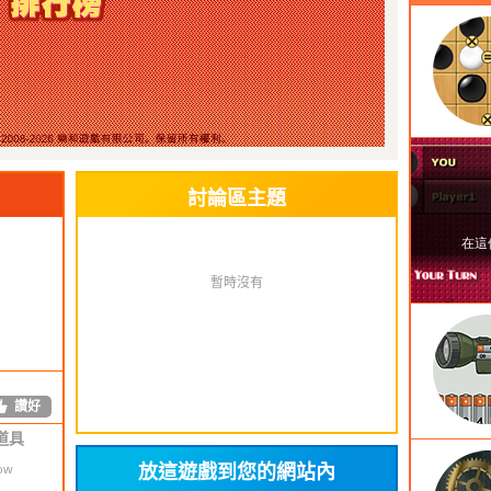
讚好
討論區主題
讚好
暫時沒有
的位
tion!
讚好
道具
放這遊戲到您的網站內
how