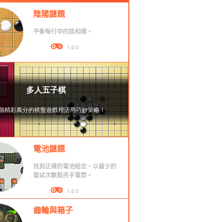
陰陽謎題
平衡每行中的陰和陽。
版本： 1.0.0
電池謎題
找到正確的電池組合，以最少的
嘗試次數點亮手電筒。
版本： 1.0.0
齒輪與箱子