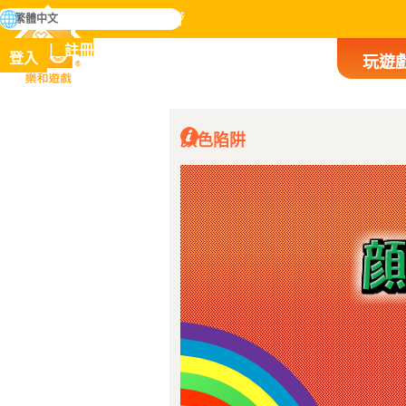
搜
繁體中文
尋
掌握人類歷史上所有遊戲
註冊
登入
玩遊
樂和遊戲
顏色陷阱