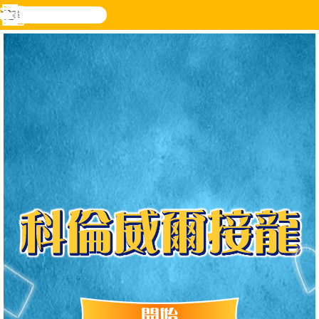
搜
尋
功
樂和遊
登入
能
戲
表