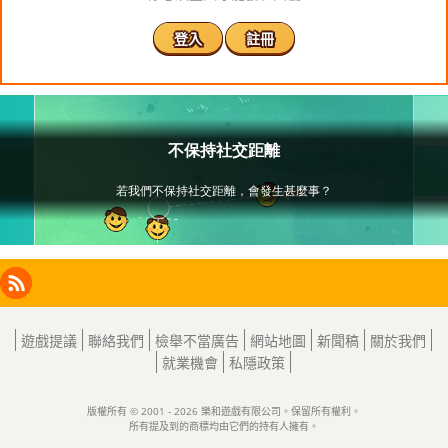
登入
註冊
Facebook
Instagram
X
RSS
LinkedIn
遊戲提議
聯絡我們
檢舉不當廣告
網站地圖
新聞稿
關於我們
就業機會
私隱政策
版權所有 © 2001 - 2026 樂和遊戲有限公司。保留所有權利。
所有提及到的商標均由它們的持有人擁有。