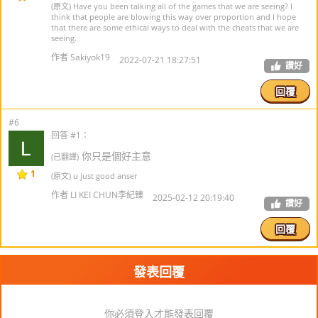
(原文) Have you been talking all of the games that we are seeing? I
think that people are blowing this way over proportion and I hope
that there are some ethical ways to deal with the cheats that we are
seeing.
作者 Sakiyok19
2022-07-21 18:27:51
讚好
回覆
#6
回答 #1：
你只是個好主意
(已翻譯)
1
(原文) u just good anser
作者 LI KEI CHUN李紀臻
2025-02-12 20:19:40
讚好
回覆
發表回覆
你必須登入才能發表回覆