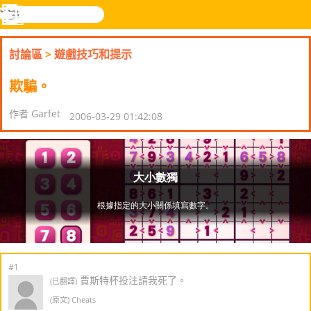
搜
尋
功
樂和遊
登入
能
戲
討論區
>
遊戲技巧和提示
表
欺騙。
作者 Garfet
2006-03-29 01:42:08
#1
賈斯特杯投注請我死了。
(已翻譯)
(原文) Cheats