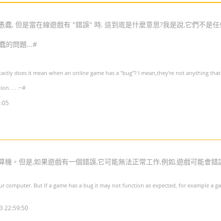
很愚蠢, 但是當在線遊戲有 "錯誤" 時, 這到底是什麼意思?我是說,它們
的問題...#
 exactly does it mean when an online game has a "bug"? I mean,they're not anything tha
on. . . :~#
:05
機。但是,如果遊戲有一個錯誤,它可能無法正常工作,例如,遊戲可能會錯
computer. But if a game has a bug it may not function as expected, for example a game
3 22:59:50