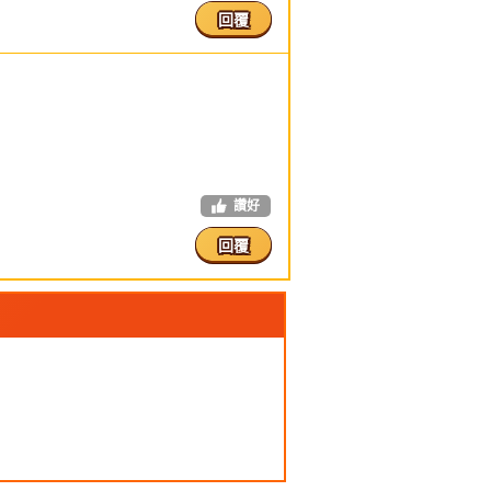
回覆
讚好
回覆