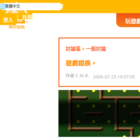
搜
繁體中文
尋
掌握人類歷史上所有遊戲
註冊
登入
玩遊
樂和遊戲
討論區
>
一般討論
遊戲錯誤。
作者 C.M.B.
2006-07-23 10:07:05