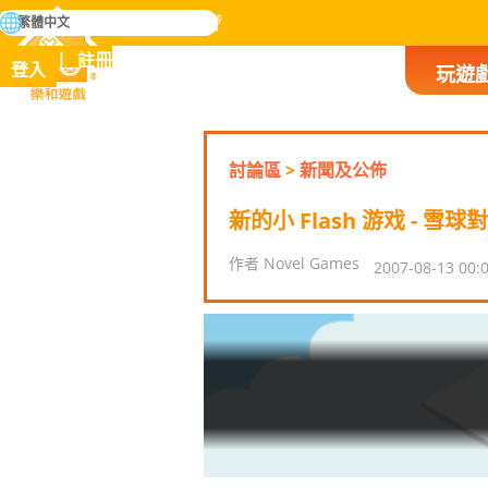
搜
繁體中文
尋
掌握人類歷史上所有遊戲
註冊
登入
玩遊
樂和遊戲
討論區
>
新聞及公佈
新的小 Flash 游戏 - 雪球
作者 Novel Games
2007-08-13 00: