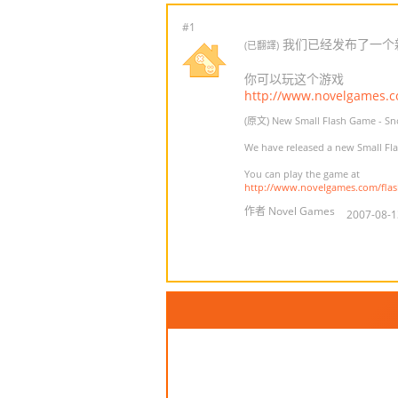
#1
我们已经发布了一个新
(已翻譯)
你可以玩这个游戏
http://www.novelgames.
(原文) New Small Flash Game - Sn
We have released a new Small Fla
You can play the game at
http://www.novelgames.com/fla
作者 Novel Games
2007-08-1