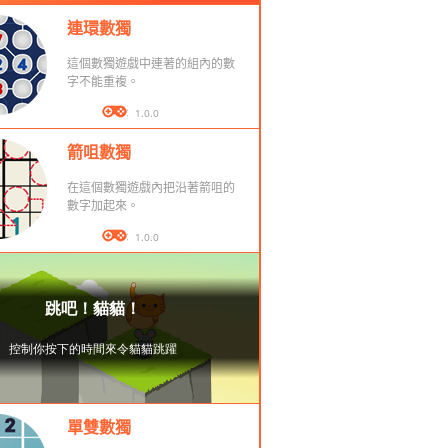
連環數獨
這個數獨遊戲中連著的組內的數
字不能重複。
版本： 1.0.0
箭咀數獨
在這個數獨遊戲內把沿著箭咀的
數字加起來。
版本： 1.0.0
單雙數獨