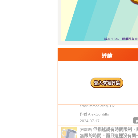
作者 Jamee Wenger
2022-02-10
終於在3分鐘內獲勝。
(已翻譯)
(原文) Finally won under 3 mins.!
2614
作者 AlexGordillo
2023-07-01
評論
(已翻譯)
描述是錯誤的。錯。沒有關卡
有 4x4 網格。
2614
樂和遊戲公司會立即修復這個
修復！
登入來寫評論
(原文)
The description is wrong. WRONG. T
no levels AND there is no 4x4 grid.
The Novel Games company will go fi
error immediately. Fix!
作者 AlexGordillo
2024-07-17
但描述說有時間限制，
(已翻譯)
無限的時間。而且這裡沒有關