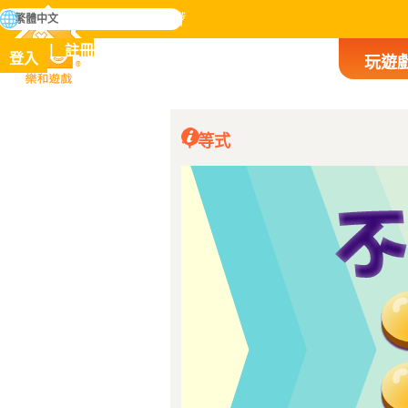
搜
繁體中文
尋
掌握人類歷史上所有遊戲
註冊
登入
玩遊
樂和遊戲
不等式
哎呀，我沒有意識到這
(已翻譯)
獨'-'對不起哈哈
(原文) oops i didnt realize this wasn
97
'-' sorry lol