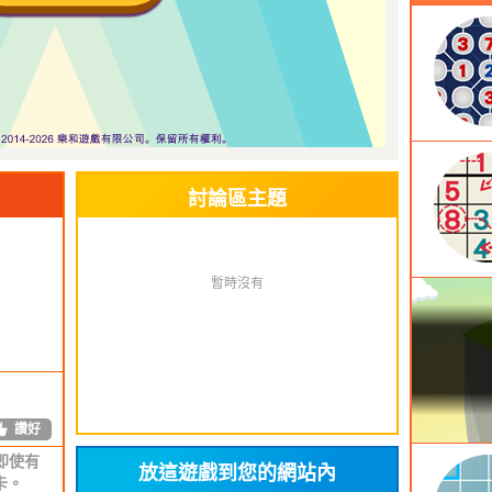
讚好
！
讚好
討論區主題
，也沒
錯誤。
暫時沒有
here are
x the
讚好
即使有
放這遊戲到您的網站內
卡。