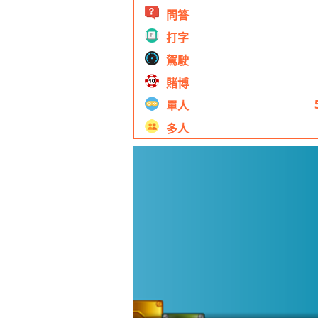
問答
打字
駕駛
賭博
單人
多人