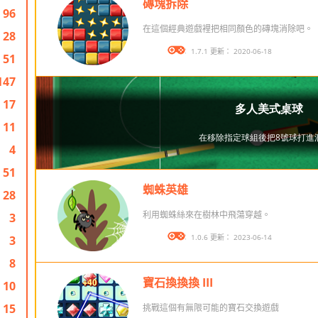
磚塊拆除
96
在這個經典遊戲裡把相同顏色的磚塊消除吧。
28
版本： 1.7.1 更新： 2020-06-18
51
147
17
11
4
51
蜘蛛英雄
28
利用蜘蛛絲來在樹林中飛蕩穿越。
3
版本： 1.0.6 更新： 2023-06-14
3
8
寶石換換換 III
10
15
挑戰這個有無限可能的寶石交換遊戲