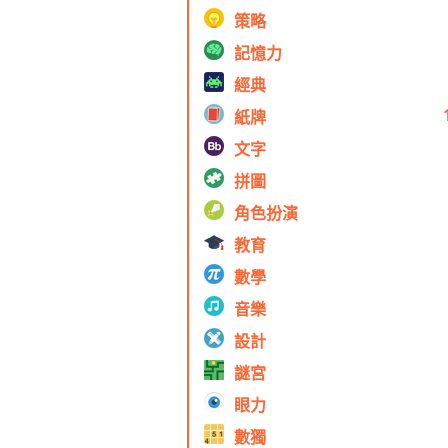
策略
記憶力
經典
紙牌
文字
拼圖
角色扮演
教育
數學
音樂
設計
謎宮
眼力
數獨