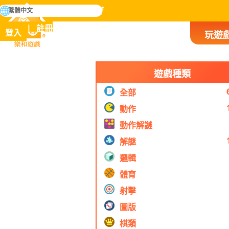
搜
繁體中文
尋
掌握人類歷史上所有遊戲
註冊
登入
玩遊
樂和遊戲
遊戲種類
全部
動作
動作解謎
解謎
邏輯
體育
射擊
圖版
棋類