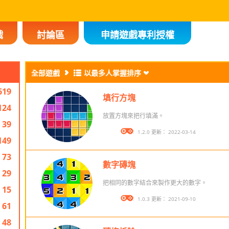
戲
討論區
申請遊戲專利授權
全部遊戲
以最多人掌握排序
619
填行方塊
124
放置方塊來把行填滿。
39
版本： 1.2.0 更新： 2022-03-14
149
73
數字磚塊
29
把相同的數字結合來製作更大的數字。
15
版本： 1.0.3 更新： 2021-09-10
61
48