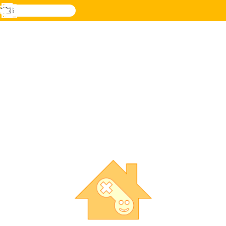
搜
尋
功
樂和遊
登入
能
戲
表