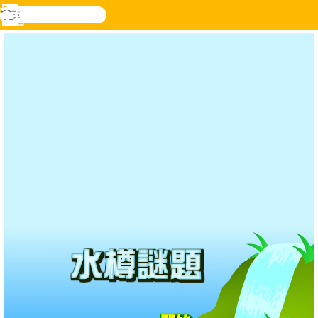
搜
尋
功
樂和遊
登入
能
戲
表