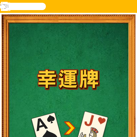
搜
尋
功
樂和遊
登入
能
戲
表