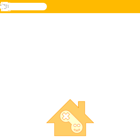
搜
尋
功
樂和遊
登入
能
戲
表