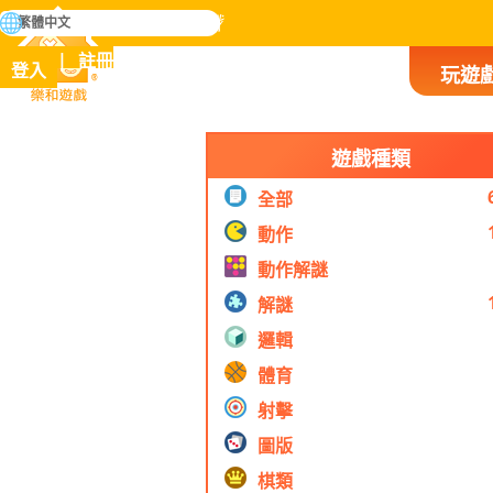
搜
繁體中文
尋
掌握人類歷史上所有遊戲
註冊
登入
玩遊
樂和遊戲
遊戲種類
全部
動作
動作解謎
解謎
邏輯
體育
射擊
圖版
棋類