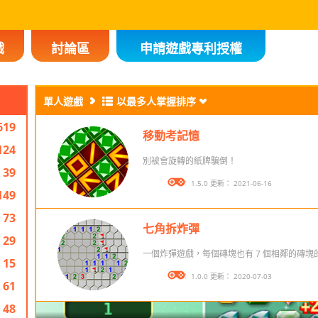
戲
討論區
申請遊戲專利授權
單人遊戲
以最多人掌握排序
619
移動考記憶
124
別被會旋轉的紙牌騙倒！
39
版本： 1.5.0 更新： 2021-06-16
149
73
七角拆炸彈
29
一個炸彈遊戲，每個磚塊也有 7 個相鄰的磚塊
15
版本： 1.0.0 更新： 2020-07-03
61
48