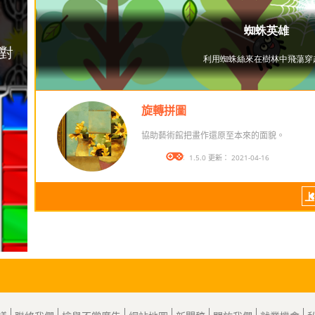
旋轉拼圖
協助藝術館把畫作還原至本來的面貌。
版本： 1.5.0 更新： 2021-04-16
上