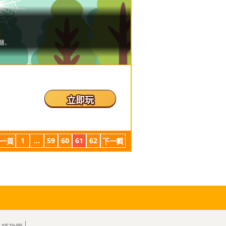
立即玩
1
...
59
60
61
62
一頁
下一頁