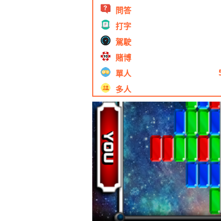
問答
打字
駕駛
賭博
單人
多人