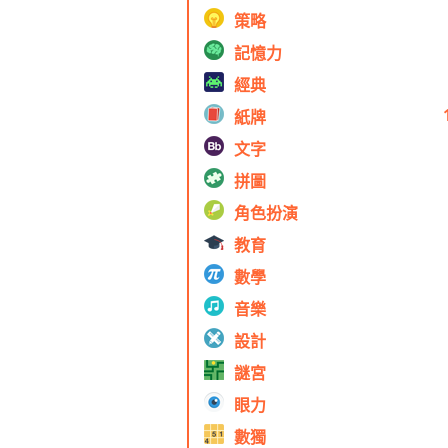
策略
記憶力
經典
紙牌
文字
拼圖
角色扮演
教育
數學
音樂
設計
謎宮
眼力
數獨