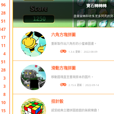
96
28
51
147
六角方塊拼圖
17
重新製作出六角形的小蜜蜂圖畫。
11
版本： 1.3.6 更新： 2022-08-09
4
51
滑動方塊拼圖
28
移動圖塊直至重現原本的圖片。
3
版本： 2.15.6 更新： 2022-09-14
3
8
扭計骰
10
15
感受經典立體拼圖遊戲的無窮樂趣！