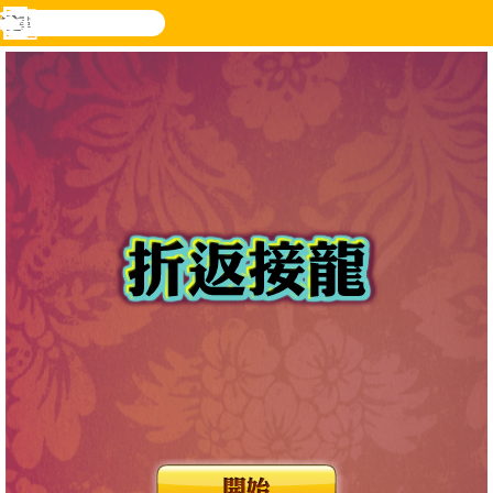
搜
尋
功
樂和遊
登入
能
戲
表