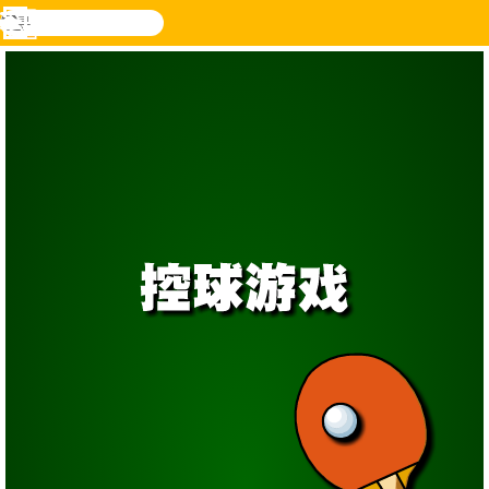
搜
寻
功
乐和游
登入
能
戏
表