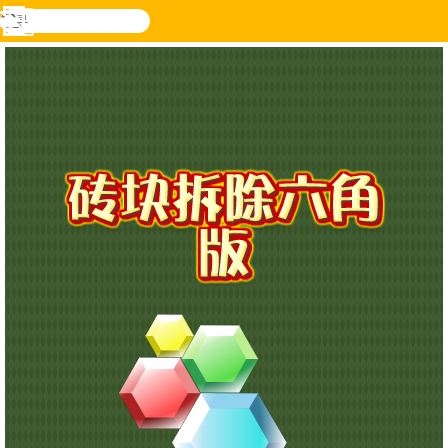
搜
寻
功
乐和游
登入
能
戏
表