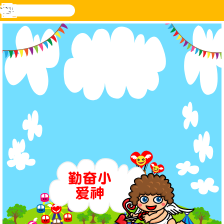
搜
寻
功
乐和游
登入
能
戏
表